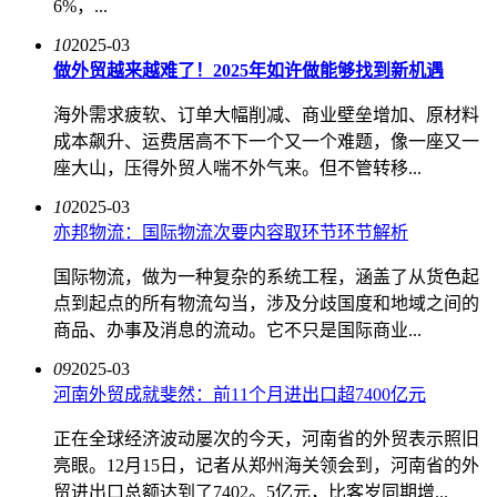
6%，...
10
2025-03
做外贸越来越难了！2025年如许做能够找到新机遇
海外需求疲软、订单大幅削减、商业壁垒增加、原材料
成本飙升、运费居高不下一个又一个难题，像一座又一
座大山，压得外贸人喘不外气来。但不管转移...
10
2025-03
亦邦物流：国际物流次要内容取环节环节解析
国际物流，做为一种复杂的系统工程，涵盖了从货色起
点到起点的所有物流勾当，涉及分歧国度和地域之间的
商品、办事及消息的流动。它不只是国际商业...
09
2025-03
河南外贸成就斐然：前11个月进出口超7400亿元
正在全球经济波动屡次的今天，河南省的外贸表示照旧
亮眼。12月15日，记者从郑州海关领会到，河南省的外
贸进出口总额达到了7402。5亿元，比客岁同期增...