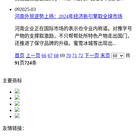
09
2025-03
河南外贸逆势上扬：2024年经济新引擎取全球市场
河南企业正在国际市场的表示也令业内称道。对豫字号
产物的支撑取激励，不只帮帮处所特色产物走出国门，
还推进了保守品牌的升级。蜜雪冰城等出现出...
首页
上一页
66
67
68
69
70
71
72
下一页
末页
共
91
页
724
条
主要商标
友情链接：