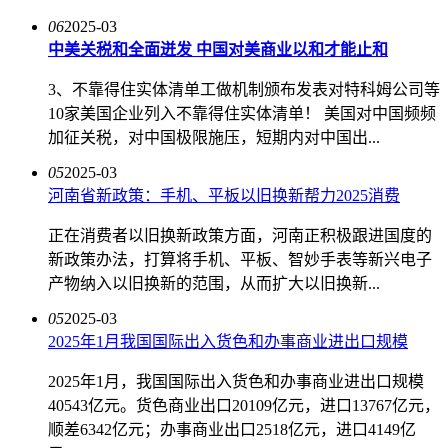
06
2025-03
中美关税和全面迸发 中国对美商业以和才能止和
3、不靠得住实体清单工做机制颁布发表对特科姆公司等
10家美国企业列入不靠得住实体清单！ 美国对中国频频
加征关税，对中国极限施压，短期内对中国出...
05
2025-03
河南省新政策：手机、平板以旧换新帮力2025消费
正在消费者以旧换新政策方面，河南正积极跟进国度的
新政策办法，打算将手机、平板、智妙手表等新兴电子
产物纳入以旧换新的范围，从而扩大以旧换新...
05
2025-03
2025年1月我国国际出入货色和办事商业进出口规模
2025年1月，我国国际出入货色和办事商业进出口规模
40543亿元。货色商业出口20109亿元，进口13767亿元，
顺差6342亿元；办事商业出口2518亿元，进口4149亿