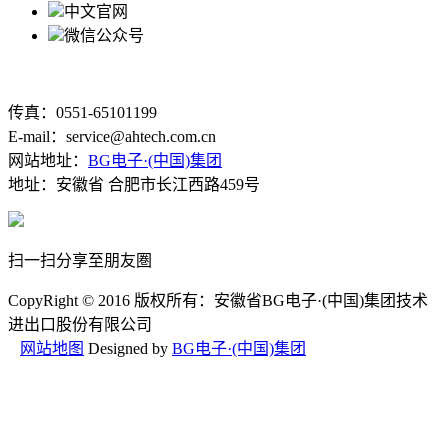
中文官网
微信公众号
传真：0551-65101199
E-mail：service@ahtech.com.cn
网站地址：
BG电子·(中国)集团
地址：安徽省 合肥市长江西路459号
扫一扫分享至朋友圏
CopyRight © 2016 版权所有：安徽省BG电子·(中国)集团技术
进出口股份有限公司
网站地图
Designed by
BG电子·(中国)集团